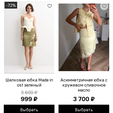
-72%
Шелковая юбка Made in
Асимметричная юбка с
ost зеленый
кружевом сливочное
масло
3 600 ₽
999 ₽
3 700 ₽
Выбрать
Выбрать